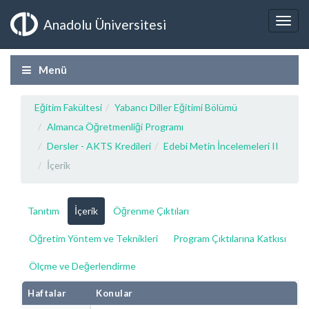
Anadolu Üniversitesi
Menü
Eğitim Fakültesi
Yabancı Diller Eğitimi Bölümü
Almanca Öğretmenliği Programı
Dersler - AKTS Kredileri
Edebi Metin İncelemeleri II
İçerik
Tanıtım
İçerik
Öğrenme Çıktıları
Öğretim Yöntem ve Teknikleri
Program Çıktılarına Katkısı
Ölçme ve Değerlendirme
Haftalar
Konular