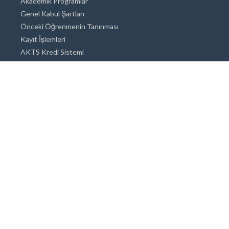
Akademik Programlar
Genel Kabul Şartları
Önceki Öğrenmenin Tanınması
Kayıt İşlemleri
AKTS Kredi Sistemi
Akademik Danışmanlık
Akademik Programlar
Doktora / Sanatta Yeterlik
Yüksek Lisans
Lisans
Önlisans
Açık ve Uzaktan Eğitim Sistemi
Öğrenci İçin Bilgi
Şehirde Yaşam
Konaklama
Beslenme Olanakları
Tıbbi Olanaklar
Engelli Öğrenci Olanakları