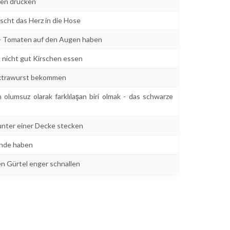
men drücken
scht das Herz in die Hose
k - Tomaten auf den Augen haben
st nicht gut Kirschen essen
ne Extrawurst bekommen
n olumsuz olarak farklılaşan biri olmak - das schwarze
- unter einer Decke stecken
aende haben
en Gürtel enger schnallen