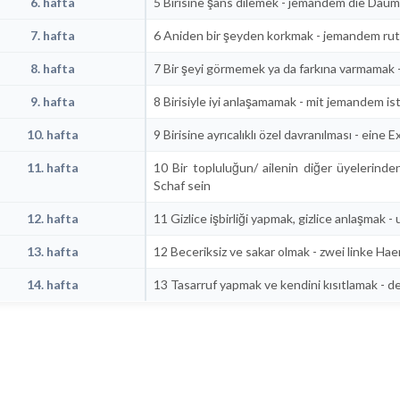
6. hafta
5 Birisine şans dilemek - jemandem die Dau
7. hafta
6 Aniden bir şeyden korkmak - jemandem rut
8. hafta
7 Bir şeyi görmemek ya da farkına varmama
9. hafta
8 Birisiyle iyi anlaşamamak - mit jemandem i
10. hafta
9 Birisine ayrıcalıklı özel davranılması - ei
11. hafta
10 Bir topluluğun/ ailenin diğer üyelerinde
Schaf sein
12. hafta
11 Gizlice işbirliği yapmak, gizlice anlaşmak 
13. hafta
12 Beceriksiz ve sakar olmak - zwei linke H
14. hafta
13 Tasarruf yapmak ve kendini kısıtlamak - d