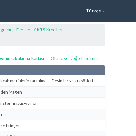
Türkçe
ogramı
Dersler - AKTS Kredileri
gram Çıktılarına Katkısı
Ölçme ve Değerlendirme
acak metinlerin tanıtılması: Deyimler ve atasözleri
ch den Magen
Fenster hinauswerfen
n
alme bringen