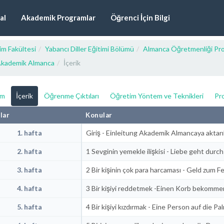
al
Akademik Programlar
Öğrenci İçin Bilgi
im Fakültesi
Yabancı Diller Eğitimi Bölümü
Almanca Öğretmenliği Pr
kademik Almanca
İçerik
ım
İçerik
Öğrenme Çıktıları
Öğretim Yöntem ve Teknikleri
Pro
lar
Konular
1. hafta
Giriş - Einleitung Akademik Almancaya aktarıl
2. hafta
1 Sevginin yemekle ilişkisi - Liebe geht dur
3. hafta
2 Bir kişinin çok para harcaması - Geld zum 
4. hafta
3 Bir kişiyi reddetmek -Einen Korb bekomme
5. hafta
4 Bir kişiyi kızdırmak - Eine Person auf die P