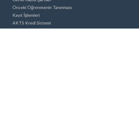
Önceki Öğrenmenin Tanınması
Kayıt İşlemleri
AKTS Kredi Sistemi
Akademik Danışmanlık
Akademik Programlar
Doktora / Sanatta Yeterlik
Yüksek Lisans
Lisans
Önlisans
Açık ve Uzaktan Eğitim Sistemi
Öğrenci İçin Bilgi
Şehirde Yaşam
Konaklama
Beslenme Olanakları
Tıbbi Olanaklar
Engelli Öğrenci Olanakları
Sigorta