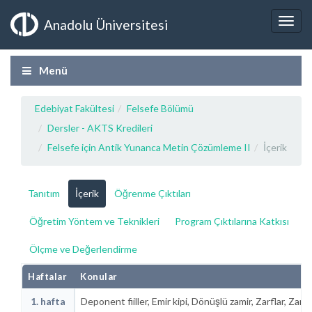
Anadolu Üniversitesi
Menü
Edebiyat Fakültesi
Felsefe Bölümü
Dersler - AKTS Kredileri
Felsefe için Antik Yunanca Metin Çözümleme II
İçerik
Tanıtım
İçerik
Öğrenme Çıktıları
Öğretim Yöntem ve Teknikleri
Program Çıktılarına Katkısı
Ölçme ve Değerlendirme
Haftalar
Konular
1. hafta
Deponent fiiller, Emir kipi, Dönüşlü zamir, Zarflar, Zar