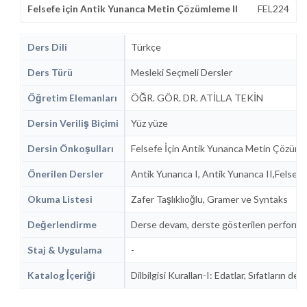
Felsefe için Antik Yunanca Metin Çözümleme II
FEL224
Ders Dili
Türkçe
Ders Türü
Mesleki Seçmeli Dersler
Öğretim Elemanları
ÖĞR. GÖR. DR. ATİLLA TEKİN
Dersin Veriliş Biçimi
Yüz yüze
Dersin Önkoşulları
Felsefe İçin Antik Yunanca Metin Çözümlem
Önerilen Dersler
Antik Yunanca I, Antik Yunanca II,Felsef
Okuma Listesi
Zafer Taşlıklıoğlu, Gramer ve Syntaks
Değerlendirme
Derse devam, derste gösterilen performans,
Staj & Uygulama
-
Katalog İçeriği
Dilbilgisi Kuralları-I: Edatlar, Sıfatların d