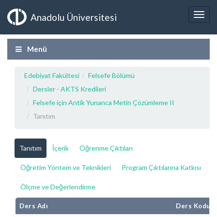
Anadolu Üniversitesi
Menü
Edebiyat Fakültesi
Felsefe Bölümü
Dersler - AKTS Kredileri
Felsefe için Antik Yunanca Metin Çözümleme II
Tanıtım
Tanıtım
İçerik
Öğrenme Çıktıları
Öğretim Yöntem ve Teknikleri
Program Çıktılarına Katkısı
Ölçme ve Değerlendirme
Ders Adı
Ders Kodu