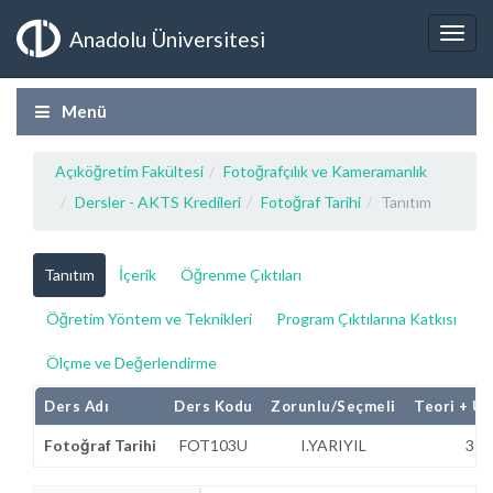
Anadolu Üniversitesi
Menü
Açıköğretim Fakültesi
Fotoğrafçılık ve Kameramanlık
Dersler - AKTS Kredileri
Fotoğraf Tarihi
Tanıtım
Tanıtım
İçerik
Öğrenme Çıktıları
Öğretim Yöntem ve Teknikleri
Program Çıktılarına Katkısı
Ölçme ve Değerlendirme
Ders Adı
Ders Kodu
Zorunlu/Seçmeli
Teori + U
Fotoğraf Tarihi
FOT103U
I.YARIYIL
3+0