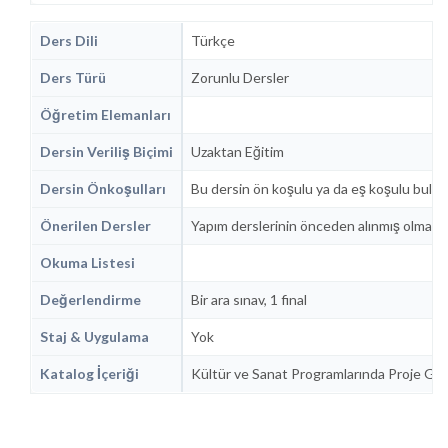
Ders Dili
Türkçe
Ders Türü
Zorunlu Dersler
Öğretim Elemanları
Dersin Veriliş Biçimi
Uzaktan Eğitim
Dersin Önkoşulları
Bu dersin ön koşulu ya da eş koşulu bulu
Önerilen Dersler
Yapım derslerinin önceden alınmış olması 
Okuma Listesi
Değerlendirme
Bir ara sınav, 1 final
Staj & Uygulama
Yok
Katalog İçeriği
Kültür ve Sanat Programlarında Proje Gel