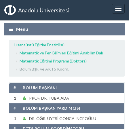
Anadolu Üniversitesi
Menü
Lisansüstü Eğitim Enstitüsü
Matematik ve Fen Bilimleri Eğitimi Anabilim Dalı
Matematik Eğitimi Programı (Doktora)
Bölüm Bşk. ve AKTS Koord.
#
BÖLÜM BAŞKANI
1
PROF. DR. TUBA ADA
#
BÖLÜM BAŞKAN YARDIMCISI
1
DR. ÖĞR. ÜYESİ GONCA İNCEOĞLU
#
ECTS BÖLÜM KOORDİNATÖRÜ