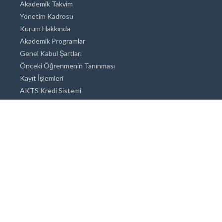
Akademik Takvim
Yönetim Kadrosu
Kurum Hakkında
Akademik Programlar
Genel Kabul Şartları
Önceki Öğrenmenin Tanınması
Kayıt İşlemleri
AKTS Kredi Sistemi
Akademik Danışmanlık
Akademik Programlar
Doktora / Sanatta Yeterlik
Yüksek Lisans
Lisans
Önlisans
Açık ve Uzaktan Eğitim Sistemi
Öğrenci İçin Bilgi
Şehirde Yaşam
Konaklama