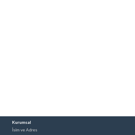
Kurumsal
İsim ve Adres