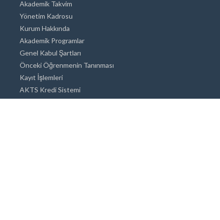
Akademik Takvim
Yönetim Kadrosu
Kurum Hakkında
Akademik Programlar
Genel Kabul Şartları
Önceki Öğrenmenin Tanınması
Kayıt İşlemleri
AKTS Kredi Sistemi
Akademik Danışmanlık
Akademik Programlar
Doktora / Sanatta Yeterlik
Yüksek Lisans
Lisans
Önlisans
Açık ve Uzaktan Eğitim Sistemi
Öğrenci İçin Bilgi
Şehirde Yaşam
Konaklama