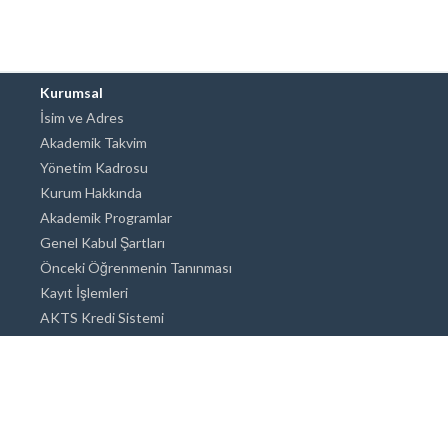
Kurumsal
İsim ve Adres
Akademik Takvim
Yönetim Kadrosu
Kurum Hakkında
Akademik Programlar
Genel Kabul Şartları
Önceki Öğrenmenin Tanınması
Kayıt İşlemleri
AKTS Kredi Sistemi
Akademik Danışmanlık
Akademik Programlar
Doktora / Sanatta Yeterlik
Yüksek Lisans