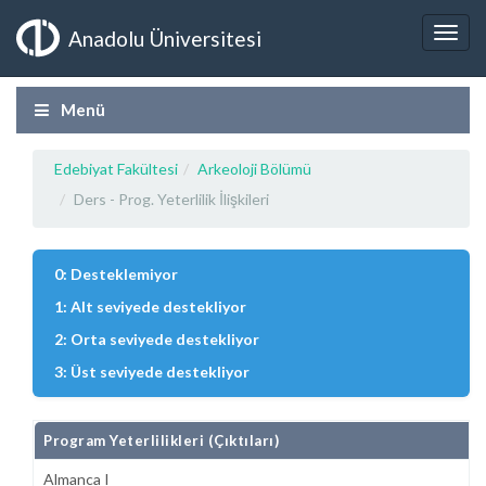
Anadolu Üniversitesi
Menü
Edebiyat Fakültesi
Arkeoloji Bölümü
Ders - Prog. Yeterlilik İlişkileri
0: Desteklemiyor
1: Alt seviyede destekliyor
2: Orta seviyede destekliyor
3: Üst seviyede destekliyor
Program Yeterlilikleri (Çıktıları)
Almanca I