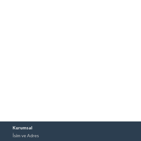
Kurumsal
İsim ve Adres