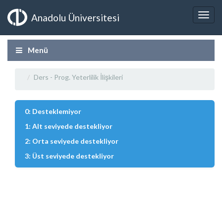
Anadolu Üniversitesi
Menü
Ders - Prog. Yeterlilik İlişkileri
0: Desteklemiyor
1: Alt seviyede destekliyor
2: Orta seviyede destekliyor
3: Üst seviyede destekliyor