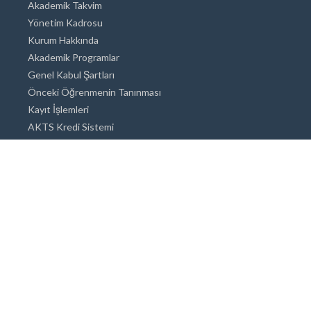
Akademik Takvim
Yönetim Kadrosu
Kurum Hakkında
Akademik Programlar
Genel Kabul Şartları
Önceki Öğrenmenin Tanınması
Kayıt İşlemleri
AKTS Kredi Sistemi
Akademik Danışmanlık
Akademik Programlar
Doktora / Sanatta Yeterlik
Yüksek Lisans
Lisans
Önlisans
Açık ve Uzaktan Eğitim Sistemi
Öğrenci İçin Bilgi
Şehirde Yaşam
Konaklama