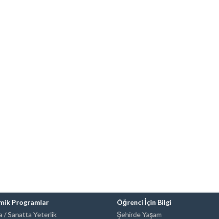
mik Programlar
Öğrenci İçin Bilgi
 / Sanatta Yeterlik
Şehirde Yaşam