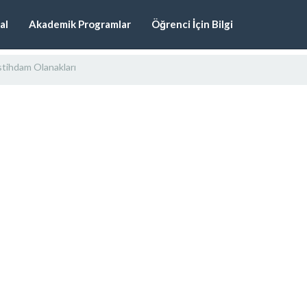
al
Akademik Programlar
Öğrenci İçin Bilgi
stihdam Olanakları