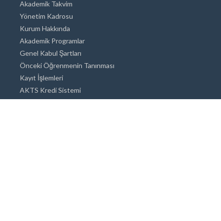
Akademik Takvim
Yönetim Kadrosu
Kurum Hakkında
Akademik Programlar
Genel Kabul Şartları
Önceki Öğrenmenin Tanınması
Kayıt İşlemleri
AKTS Kredi Sistemi
Akademik Danışmanlık
Akademik Programlar
Doktora / Sanatta Yeterlik
Yüksek Lisans
Lisans
Önlisans
Açık ve Uzaktan Eğitim Sistemi
Öğrenci İçin Bilgi
Şehirde Yaşam
Konaklama