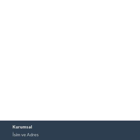
Kurumsal
İsim ve Adres