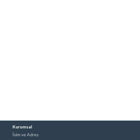
Kurumsal
İsim ve Adres