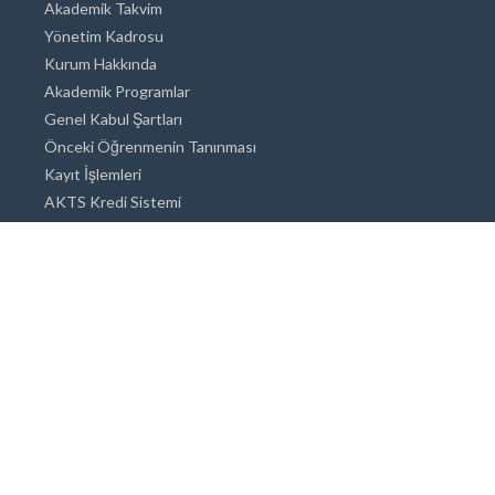
Akademik Takvim
Yönetim Kadrosu
Kurum Hakkında
Akademik Programlar
Genel Kabul Şartları
Önceki Öğrenmenin Tanınması
Kayıt İşlemleri
AKTS Kredi Sistemi
Akademik Danışmanlık
Akademik Programlar
Doktora / Sanatta Yeterlik
Yüksek Lisans
Lisans
Önlisans
Açık ve Uzaktan Eğitim Sistemi
Öğrenci İçin Bilgi
Şehirde Yaşam
Konaklama