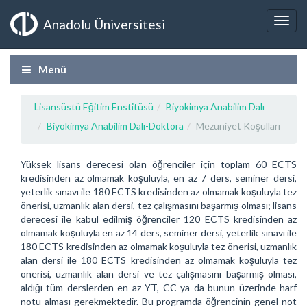
Anadolu Üniversitesi
Menü
Lisansüstü Eğitim Enstitüsü
Biyokimya Anabilim Dalı
Biyokimya Anabilim Dalı-Doktora
Mezuniyet Koşulları
Yüksek lisans derecesi olan öğrenciler için toplam 60 ECTS
kredisinden az olmamak koşuluyla, en az 7 ders, seminer dersi,
yeterlik sınavı ile 180 ECTS kredisinden az olmamak koşuluyla tez
önerisi, uzmanlık alan dersi, tez çalışmasını başarmış olması; lisans
derecesi ile kabul edilmiş öğrenciler 120 ECTS kredisinden az
olmamak koşuluyla en az 14 ders, seminer dersi, yeterlik sınavı ile
180 ECTS kredisinden az olmamak koşuluyla tez önerisi, uzmanlık
alan dersi ile 180 ECTS kredisinden az olmamak koşuluyla tez
önerisi, uzmanlık alan dersi ve tez çalışmasını başarmış olması,
aldığı tüm derslerden en az YT, CC ya da bunun üzerinde harf
notu alması gerekmektedir. Bu programda öğrencinin genel not