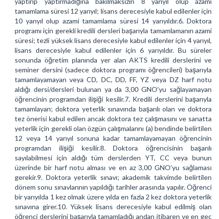
yaptırıp yaptırmadığına bakılmaksızın 8 yarıyıl olup azami
tamamlama süresi 12 yarıyıl; lisans derecesiyle kabul edilenler için
10 yarıyıl olup azami tamamlama süresi 14 yarıyıldır.6. Doktora
programı için gerekli kredili dersleri başarıyla tamamlamanın azami
süresi; tezli yüksek lisans derecesiyle kabul edilenler için 4 yarıyıl,
lisans derecesiyle kabul edilenler için 6 yarıyıldır. Bu süreler
sonunda öğretim planında yer alan AKTS kredili derslerini ve
seminer dersini (sadece doktora programı öğrencileri) başarıyla
tamamlayamayan veya CD, DC, DD, FF, YZ veya DZ harf notu
aldığı dersi/dersleri bulunan ya da 3,00 GNO’yu sağlayamayan
öğrencinin programdan ilişiği kesilir.7. Kredili derslerini başarıyla
tamamlayan; doktora yeterlik sınavında başarılı olan ve doktora
tez önerisi kabul edilen ancak doktora tez çalışmasını ve sanatta
yeterlik için gerekli olan özgün çalışmalarını (a) bendinde belirtilen
12 veya 14 yarıyıl sonuna kadar tamamlayamayan öğrencinin
programdan ilişiği kesilir.8. Doktora öğrencisinin başarılı
sayılabilmesi için aldığı tüm derslerden YT, CC veya bunun
üzerinde bir harf notu alması ve en az 3,00 GNO’yu sağlaması
gerekir.9. Doktora yeterlik sınavı; akademik takvimde belirtilen
dönem sonu sınavlarının yapıldığı tarihler arasında yapılır. Öğrenci
bir yarıyılda 1 kez olmak üzere yılda en fazla 2 kez doktora yeterlik
sınavına girer.10. Yüksek lisans derecesiyle kabul edilmiş olan
öğrenci derslerini başarıyla tamamladığı andan itibaren ve en geç