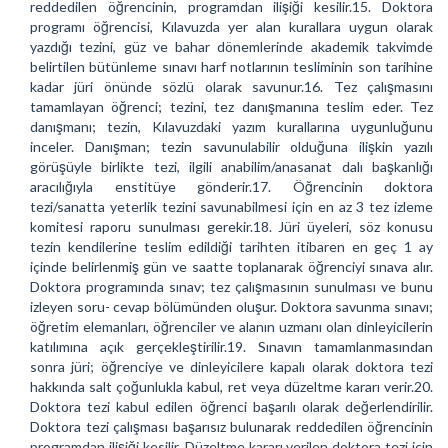
reddedilen öğrencinin, programdan ilişiği kesilir.15. Doktora
programı öğrencisi, Kılavuzda yer alan kurallara uygun olarak
yazdığı tezini, güz ve bahar dönemlerinde akademik takvimde
belirtilen bütünleme sınavı harf notlarının tesliminin son tarihine
kadar jüri önünde sözlü olarak savunur.16. Tez çalışmasını
tamamlayan öğrenci; tezini, tez danışmanına teslim eder. Tez
danışmanı; tezin, Kılavuzdaki yazım kurallarına uygunluğunu
inceler. Danışman; tezin savunulabilir olduğuna ilişkin yazılı
görüşüyle birlikte tezi, ilgili anabilim/anasanat dalı başkanlığı
aracılığıyla enstitüye gönderir.17. Öğrencinin doktora
tezi/sanatta yeterlik tezini savunabilmesi için en az 3 tez izleme
komitesi raporu sunulması gerekir.18. Jüri üyeleri, söz konusu
tezin kendilerine teslim edildiği tarihten itibaren en geç 1 ay
içinde belirlenmiş gün ve saatte toplanarak öğrenciyi sınava alır.
Doktora programında sınav; tez çalışmasının sunulması ve bunu
izleyen soru- cevap bölümünden oluşur. Doktora savunma sınavı;
öğretim elemanları, öğrenciler ve alanın uzmanı olan dinleyicilerin
katılımına açık gerçekleştirilir.19. Sınavın tamamlanmasından
sonra jüri; öğrenciye ve dinleyicilere kapalı olarak doktora tezi
hakkında salt çoğunlukla kabul, ret veya düzeltme kararı verir.20.
Doktora tezi kabul edilen öğrenci başarılı olarak değerlendirilir.
Doktora tezi çalışması başarısız bulunarak reddedilen öğrencinin
programdan ilişiği kesilir. Düzeltme kararı verilen doktora tezi için