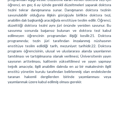
öğrenci, en geç 6 ay içinde gerekli düzeltmeleri yaparak doktora
tezini tekrar danışmanına sunar. Danışmanın doktora tezinin
savunulabilir olduğuna ilişkin görüşüyle birlikte doktora tezi,
anabilim dalı başkanlığı aracılığıyla enstitüye teslim edilir. Öğrenci,
düzelttiği doktora tezini aynı jüri önünde yeniden savunur. Bu
savunma sonunda başarısız bulunan ve doktora tezi kabul
edilmeyen öğrencinin programdan ilişiği kesilir.21. Doktora
programında; tezin jüri tarafından imzalanmış nüshasının
enstitüye teslim edildiği tarih, mezuniyet tarihidir.22. Doktora
programı öğrencisinin, ulusal ve uluslararası alanda yayınlarının
tanıtılması ve tartışılmasına olanak verilmesi, Üniversitenin yayın
sayısının arttırılması, kalitenin yükseltilmesi ve yayın yapmayı
teşvik amacıyla; ilgili anabilim dalında en az bir makalesinin ilgili
enstitü yönetim kurulu tarafından belirlenmiş olan endekslerde
taranan hakemli dergilerden birinde yayımlanması veya
yayımlanmak üzere kabul edilmiş olması gerekir.