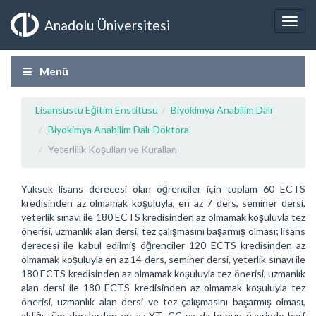
Anadolu Üniversitesi
Menü
Lisansüstü Eğitim Enstitüsü
Biyokimya Anabilim Dalı
Biyokimya Anabilim Dalı-Doktora
Yeterlilik Koşulları ve Kuralları
Yüksek lisans derecesi olan öğrenciler için toplam 60 ECTS
kredisinden az olmamak koşuluyla, en az 7 ders, seminer dersi,
yeterlik sınavı ile 180 ECTS kredisinden az olmamak koşuluyla tez
önerisi, uzmanlık alan dersi, tez çalışmasını başarmış olması; lisans
derecesi ile kabul edilmiş öğrenciler 120 ECTS kredisinden az
olmamak koşuluyla en az 14 ders, seminer dersi, yeterlik sınavı ile
180 ECTS kredisinden az olmamak koşuluyla tez önerisi, uzmanlık
alan dersi ile 180 ECTS kredisinden az olmamak koşuluyla tez
önerisi, uzmanlık alan dersi ve tez çalışmasını başarmış olması,
aldığı tüm derslerden en az YT, CC ya da bunun üzerinde harf