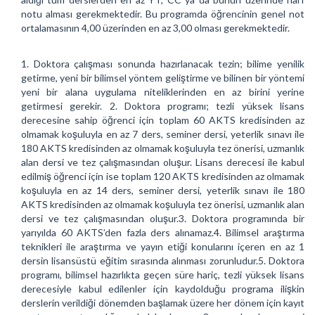
notu alması gerekmektedir. Bu programda öğrencinin genel not
ortalamasının 4,00 üzerinden en az 3,00 olması gerekmektedir.
1. Doktora çalışması sonunda hazırlanacak tezin; bilime yenilik
getirme, yeni bir bilimsel yöntem geliştirme ve bilinen bir yöntemi
yeni bir alana uygulama niteliklerinden en az birini yerine
getirmesi gerekir. 2. Doktora programı; tezli yüksek lisans
derecesine sahip öğrenci için toplam 60 AKTS kredisinden az
olmamak koşuluyla en az 7 ders, seminer dersi, yeterlik sınavı ile
180 AKTS kredisinden az olmamak koşuluyla tez önerisi, uzmanlık
alan dersi ve tez çalışmasından oluşur. Lisans derecesi ile kabul
edilmiş öğrenci için ise toplam 120 AKTS kredisinden az olmamak
koşuluyla en az 14 ders, seminer dersi, yeterlik sınavı ile 180
AKTS kredisinden az olmamak koşuluyla tez önerisi, uzmanlık alan
dersi ve tez çalışmasından oluşur.3. Doktora programında bir
yarıyılda 60 AKTS’den fazla ders alınamaz.4. Bilimsel araştırma
teknikleri ile araştırma ve yayın etiği konularını içeren en az 1
dersin lisansüstü eğitim sırasında alınması zorunludur.5. Doktora
programı, bilimsel hazırlıkta geçen süre hariç, tezli yüksek lisans
derecesiyle kabul edilenler için kaydolduğu programa ilişkin
derslerin verildiği dönemden başlamak üzere her dönem için kayıt