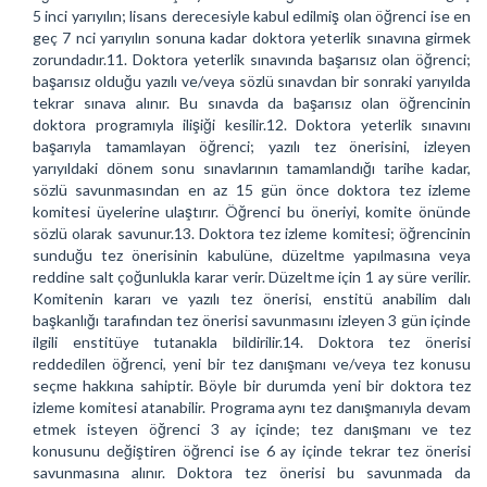
5 inci yarıyılın; lisans derecesiyle kabul edilmiş olan öğrenci ise en
geç 7 nci yarıyılın sonuna kadar doktora yeterlik sınavına girmek
zorundadır.11. Doktora yeterlik sınavında başarısız olan öğrenci;
başarısız olduğu yazılı ve/veya sözlü sınavdan bir sonraki yarıyılda
tekrar sınava alınır. Bu sınavda da başarısız olan öğrencinin
doktora programıyla ilişiği kesilir.12. Doktora yeterlik sınavını
başarıyla tamamlayan öğrenci; yazılı tez önerisini, izleyen
yarıyıldaki dönem sonu sınavlarının tamamlandığı tarihe kadar,
sözlü savunmasından en az 15 gün önce doktora tez izleme
komitesi üyelerine ulaştırır. Öğrenci bu öneriyi, komite önünde
sözlü olarak savunur.13. Doktora tez izleme komitesi; öğrencinin
sunduğu tez önerisinin kabulüne, düzeltme yapılmasına veya
reddine salt çoğunlukla karar verir. Düzeltme için 1 ay süre verilir.
Komitenin kararı ve yazılı tez önerisi, enstitü anabilim dalı
başkanlığı tarafından tez önerisi savunmasını izleyen 3 gün içinde
ilgili enstitüye tutanakla bildirilir.14. Doktora tez önerisi
reddedilen öğrenci, yeni bir tez danışmanı ve/veya tez konusu
seçme hakkına sahiptir. Böyle bir durumda yeni bir doktora tez
izleme komitesi atanabilir. Programa aynı tez danışmanıyla devam
etmek isteyen öğrenci 3 ay içinde; tez danışmanı ve tez
konusunu değiştiren öğrenci ise 6 ay içinde tekrar tez önerisi
savunmasına alınır. Doktora tez önerisi bu savunmada da