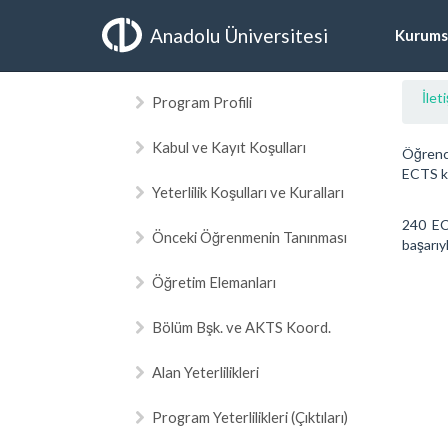
Anadolu Üniversitesi
Kurums
İlet
Program Profili
Kabul ve Kayıt Koşulları
Öğrenci
ECTS kr
Yeterlilik Koşulları ve Kuralları
240 ECT
Önceki Öğrenmenin Tanınması
başarıy
Öğretim Elemanları
Bölüm Bşk. ve AKTS Koord.
Alan Yeterlilikleri
Program Yeterlilikleri (Çıktıları)