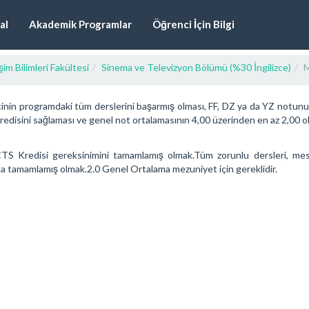
al
Akademik Programlar
Öğrenci İçin Bilgi
işim Bilimleri Fakültesi
Sinema ve Televizyon Bölümü (%30 İngilizce)
M
nin programdaki tüm derslerini başarmış olması, FF, DZ ya da YZ notunu
edisini sağlaması ve genel not ortalamasının 4,00 üzerinden en az 2,00 
S Kredisi gereksinimini tamamlamış olmak.Tüm zorunlu dersleri, mesle
la tamamlamış olmak.2.0 Genel Ortalama mezuniyet için gereklidir.