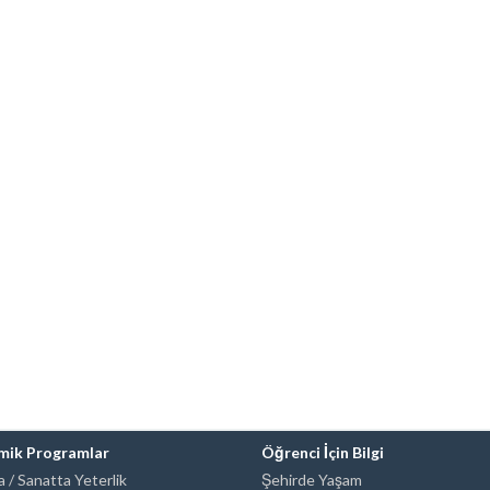
mik Programlar
Öğrenci İçin Bilgi
 / Sanatta Yeterlik
Şehirde Yaşam