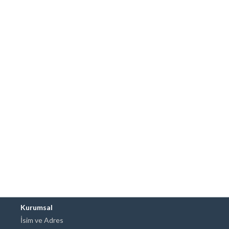
Kurumsal
İsim ve Adres