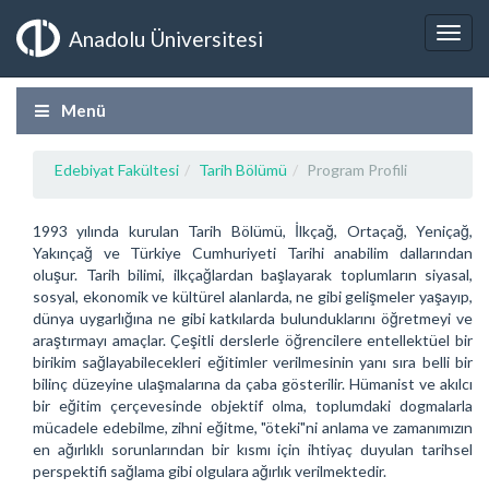
Anadolu Üniversitesi
Menü
Edebiyat Fakültesi
Tarih Bölümü
Program Profili
1993 yılında kurulan Tarih Bölümü, İlkçağ, Ortaçağ, Yeniçağ,
Yakınçağ ve Türkiye Cumhuriyeti Tarihi anabilim dallarından
oluşur. Tarih bilimi, ilkçağlardan başlayarak toplumların siyasal,
sosyal, ekonomik ve kültürel alanlarda, ne gibi gelişmeler yaşayıp,
dünya uygarlığına ne gibi katkılarda bulunduklarını öğretmeyi ve
araştırmayı amaçlar. Çeşitli derslerle öğrencilere entellektüel bir
birikim sağlayabilecekleri eğitimler verilmesinin yanı sıra belli bir
bilinç düzeyine ulaşmalarına da çaba gösterilir. Hümanist ve akılcı
bir eğitim çerçevesinde objektif olma, toplumdaki dogmalarla
mücadele edebilme, zihni eğitme, "öteki"ni anlama ve zamanımızın
en ağırlıklı sorunlarından bir kısmı için ihtiyaç duyulan tarihsel
perspektifi sağlama gibi olgulara ağırlık verilmektedir.