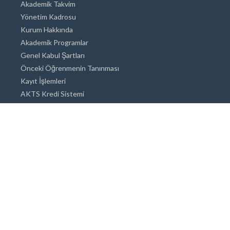
Akademik Takvim
Yönetim Kadrosu
Kurum Hakkında
Akademik Programlar
Genel Kabul Şartları
Önceki Öğrenmenin Tanınması
Kayıt İşlemleri
AKTS Kredi Sistemi
Akademik Danışmanlık
Akademik Programlar
Doktora / Sanatta Yeterlik
Yüksek Lisans
Lisans
Önlisans
Açık ve Uzaktan Eğitim Sistemi
Öğrenci İçin Bilgi
Şehirde Yaşam
Konaklama