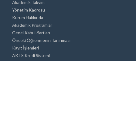
Akademik Takvim
Yönetim Kadrosu
Kurum Hakkında
Akademik Programlar
Genel Kabul Şartları
Önceki Öğrenmenin Tanınması
Kayıt İşlemleri
AKTS Kredi Sistemi
Akademik Danışmanlık
Akademik Programlar
Doktora / Sanatta Yeterlik
Yüksek Lisans
Lisans
Önlisans
Açık ve Uzaktan Eğitim Sistemi
Öğrenci İçin Bilgi
Şehirde Yaşam
Konaklama