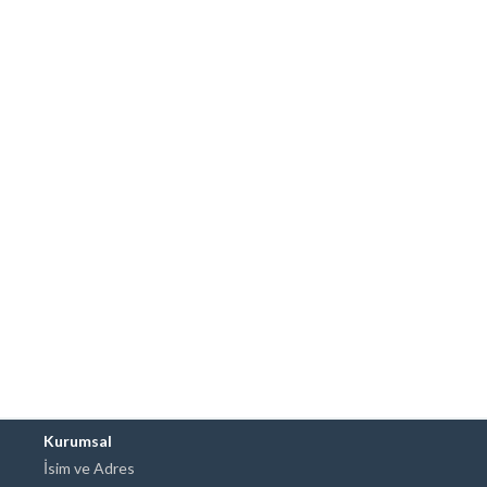
Kurumsal
İsim ve Adres