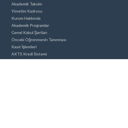
Akademik Takvim
Yönetim Kadrosu
Kurum Hakkında
Akademik Programlar
Genel Kabul Şartları
Önceki Öğrenmenin Tanınması
Kayıt İşlemleri
AKTS Kredi Sistemi
Akademik Danışmanlık
Akademik Programlar
Doktora / Sanatta Yeterlik
Yüksek Lisans
Lisans
Önlisans
Açık ve Uzaktan Eğitim Sistemi
Öğrenci İçin Bilgi
Şehirde Yaşam