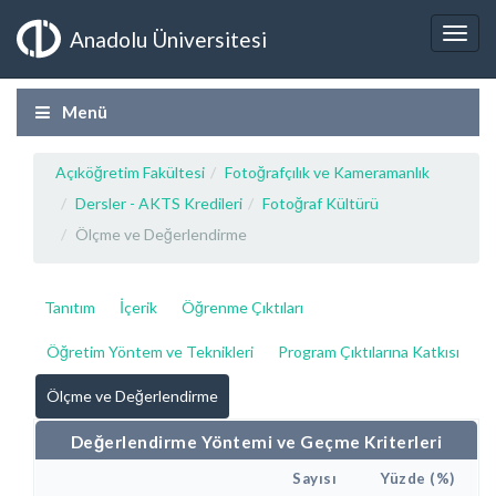
Anadolu Üniversitesi
Menü
Açıköğretim Fakültesi
Fotoğrafçılık ve Kameramanlık
Dersler - AKTS Kredileri
Fotoğraf Kültürü
Ölçme ve Değerlendirme
Tanıtım
İçerik
Öğrenme Çıktıları
Öğretim Yöntem ve Teknikleri
Program Çıktılarına Katkısı
Ölçme ve Değerlendirme
Değerlendirme Yöntemi ve Geçme Kriterleri
Sayısı
Yüzde (%)