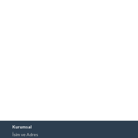
Kurumsal
İsim ve Adres