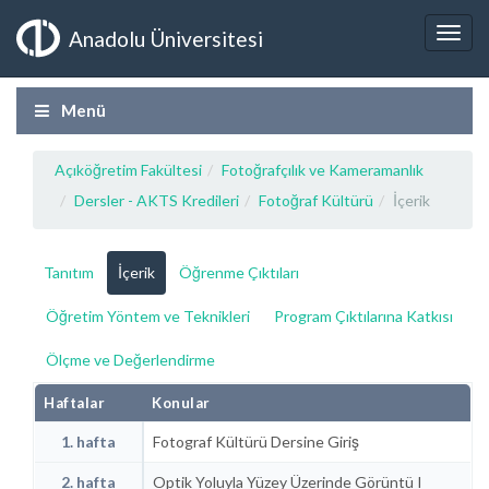
Anadolu Üniversitesi
Menü
Açıköğretim Fakültesi
Fotoğrafçılık ve Kameramanlık
Dersler - AKTS Kredileri
Fotoğraf Kültürü
İçerik
Tanıtım
İçerik
Öğrenme Çıktıları
Öğretim Yöntem ve Teknikleri
Program Çıktılarına Katkısı
Ölçme ve Değerlendirme
Haftalar
Konular
1. hafta
Fotograf Kültürü Dersine Giriş
2. hafta
Optik Yoluyla Yüzey Üzerinde Görüntü I