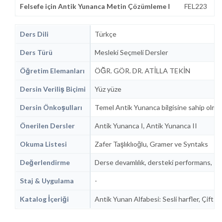
Felsefe için Antik Yunanca Metin Çözümleme I
FEL223
Ders Dili
Türkçe
Ders Türü
Mesleki Seçmeli Dersler
Öğretim Elemanları
ÖĞR. GÖR. DR. ATİLLA TEKİN
Dersin Veriliş Biçimi
Yüz yüze
Dersin Önkoşulları
Temel Antik Yunanca bilgisine sahip olması,
Önerilen Dersler
Antik Yunanca I, Antik Yunanca II
Okuma Listesi
Zafer Taşlıklıoğlu, Gramer ve Syntaks
Değerlendirme
Derse devamlılık, dersteki performans, 1 Ar
Staj & Uygulama
-
Katalog İçeriği
Antik Yunan Alfabesi: Sesli harfler, Çift sesl