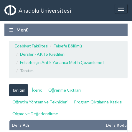
Anadolu Üniversitesi
Menü
Edebiyat Fakültesi
Felsefe Bölümü
Dersler - AKTS Kredileri
Felsefe için Antik Yunanca Metin Çözümleme I
Tanıtım
Tanıtım
İçerik
Öğrenme Çıktıları
Öğretim Yöntem ve Teknikleri
Program Çıktılarına Katkısı
Ölçme ve Değerlendirme
Ders Adı
Ders Kodu