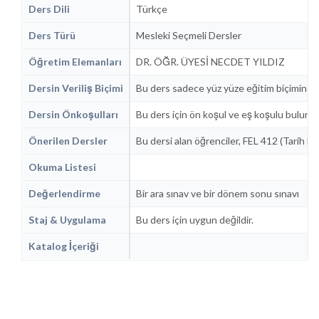
Ders Dili
Türkçe
Ders Türü
Mesleki Seçmeli Dersler
Öğretim Elemanları
DR. ÖĞR. ÜYESİ NECDET YILDIZ
Dersin Veriliş Biçimi
Bu ders sadece yüz yüze eğitim biçiminde 
Dersin Önkoşulları
Bu ders için ön koşul ve eş koşulu bulunm
Önerilen Dersler
Bu dersi alan öğrenciler, FEL 412 (Tarih Fels
Okuma Listesi
Değerlendirme
Bir ara sınav ve bir dönem sonu sınavı
Staj & Uygulama
Bu ders için uygun değildir.
Katalog İçeriği