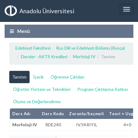
Anadolu Üniversitesi
Menü
Edebiyat Fakültesi
Rus Dili ve Edebiyatı Bölümü (Rusça)
Dersler - AKTS Kredileri
Morfoloji IV
Tanıtım
Tanıtım
İçerik
Öğrenme Çıktıları
Öğretim Yöntem ve Teknikleri
Program Çıktılarına Katkısı
Ölçme ve Değerlendirme
Ders Adı
Ders Kodu
Zorunlu/Seçmeli
Teori + Uygu
Morfoloji IV
RDE240
IV.YARIYIL
4+0