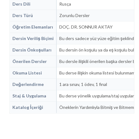
Ders Dili
Rusça
Ders Türü
Zorunlu Dersler
Öğretim Elemanları
DOÇ. DR. SONNUR AKTAY
Dersin Veriliş Biçimi
Bu ders sadece yüz yüze eğitim şeklinde 
Dersin Önkoşulları
Bu dersin ön koşulu ya da eş koşulu bulu
Önerilen Dersler
Bu dersle ilişkili önerilen başka dersler b
Okuma Listesi
Bu derse ilişkin okuma listesi bulunmamak
Değerlendirme
1 ara sınav, 1 ödev, 1 final
Staj & Uygulama
Bu derse yönelik uygulama/staj uygulanm
Katalog İçeriği
Öneklerin Yardımlıyla Bitmiş ve Bitmemiş F