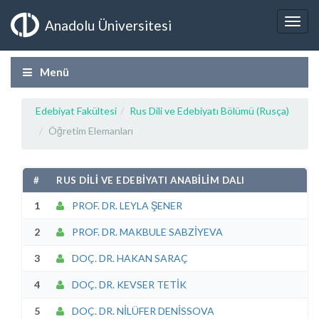
Anadolu Üniversitesi
Menü
Edebiyat Fakültesi
Rus Dili ve Edebiyatı Bölümü (Rusça)
Öğretim Elemanları
#
RUS DİLİ VE EDEBİYATI ANABİLİM DALI
1
PROF. DR. LEYLA ŞENER
2
PROF. DR. MAKBULE SABZİYEVA
3
DOÇ. DR. HAKAN SARAÇ
4
DOÇ. DR. KEVSER TETİK
5
DOÇ. DR. NİLÜFER DENİSSOVA