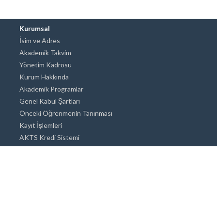
Kurumsal
İsim ve Adres
Akademik Takvim
Yönetim Kadrosu
Kurum Hakkında
Akademik Programlar
Genel Kabul Şartları
Önceki Öğrenmenin Tanınması
Kayıt İşlemleri
AKTS Kredi Sistemi
Akademik Danışmanlık
Akademik Programlar
Doktora / Sanatta Yeterlik
Yüksek Lisans
Lisans
Önlisans