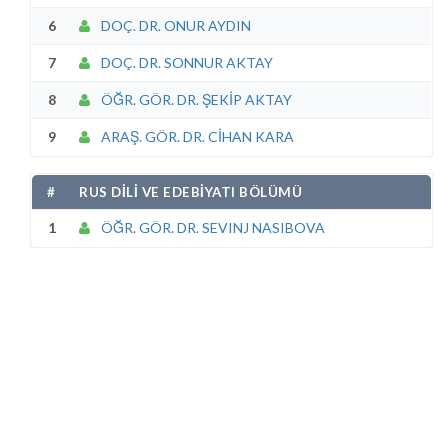
6
DOÇ. DR. ONUR AYDIN
7
DOÇ. DR. SONNUR AKTAY
8
ÖĞR. GÖR. DR. ŞEKİP AKTAY
9
ARAŞ. GÖR. DR. CİHAN KARA
#
RUS DİLİ VE EDEBİYATI BÖLÜMÜ
1
ÖĞR. GÖR. DR. SEVINJ NASIBOVA