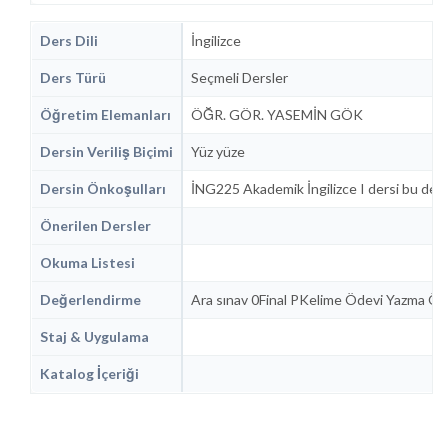
Ders Dili
İngilizce
Ders Türü
Seçmeli Dersler
Öğretim Elemanları
ÖĞR. GÖR. YASEMİN GÖK
Dersin Veriliş Biçimi
Yüz yüze
Dersin Önkoşulları
İNG225 Akademik İngilizce I dersi bu der
Önerilen Dersler
Okuma Listesi
Değerlendirme
Ara sınav 0Final PKelime Ödevi Yazma Öd
Staj & Uygulama
Katalog İçeriği