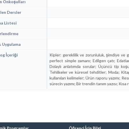
n Önkoşulları
len Dersler
 Listesi
rlendirme
& Uygulama
og İçeriği
Kipler: gereklilik ve zorunluluk, şimdiye ve
perfect simple zamanı; Edilgen çatı; Edatlar;
Dolaylı anlatımda sorular; Üçüncü tip koşul
Tehlikeler ve küresel tehditler; Moda; Kitap 
kullanılan kelimeler; Ürün raporu yazımı; Res
sürecin yazımı; Bir trendin tanım yazısı; Kıs
mik Programlar
Öğrenci İçin Bilgi