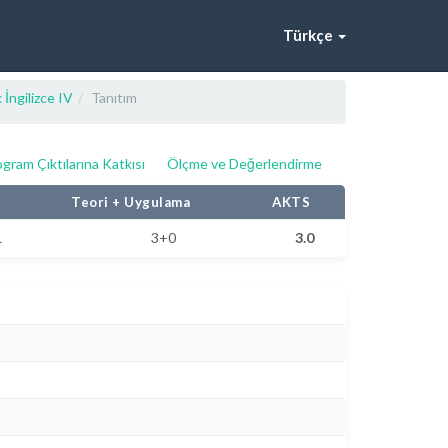
Türkçe
İngilizce IV
Tanıtım
gram Çıktılarına Katkısı
Ölçme ve Değerlendirme
Teori + Uygulama
AKTS
L
3+0
3.0