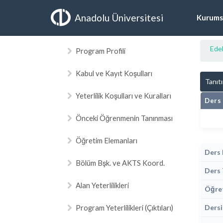
Anadolu Üniversitesi
Kurums
Edeb
Program Profili
Kabul ve Kayıt Koşulları
Tanıt
Yeterlilik Koşulları ve Kuralları
Ders 
Önceki Öğrenmenin Tanınması
Öğretim Elemanları
Ders 
Bölüm Bşk. ve AKTS Koord.
Ders 
Alan Yeterlilikleri
Öğret
Program Yeterlilikleri (Çıktıları)
Dersi