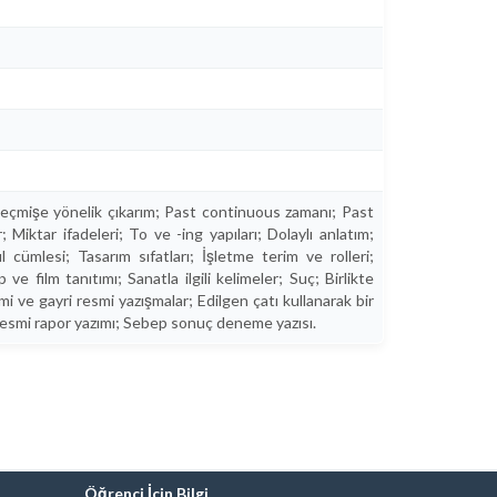
 geçmişe yönelik çıkarım; Past continuous zamanı; Past
 Miktar ifadeleri; To ve -ing yapıları; Dolaylı anlatım;
 cümlesi; Tasarım sıfatları; İşletme terim ve rolleri;
ve film tanıtımı; Sanatla ilgili kelimeler; Suç; Birlikte
mi ve gayri resmi yazışmalar; Edilgen çatı kullanarak bir
a resmi rapor yazımı; Sebep sonuç deneme yazısı.
Öğrenci İçin Bilgi