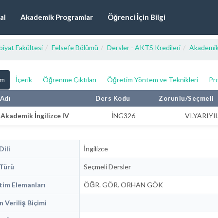
al
Akademik Programlar
Öğrenci İçin Bilgi
iyat Fakültesi
Felsefe Bölümü
Dersler - AKTS Kredileri
Akademik 
ım
İçerik
Öğrenme Çıktıları
Öğretim Yöntem ve Teknikleri
Pro
Adı
Ders Kodu
Zorunlu/Seçmeli
Akademik İngilizce IV
İNG326
VI.YARIYI
Dili
İngilizce
Türü
Seçmeli Dersler
im Elemanları
ÖĞR. GÖR. ORHAN GÖK
n Veriliş Biçimi