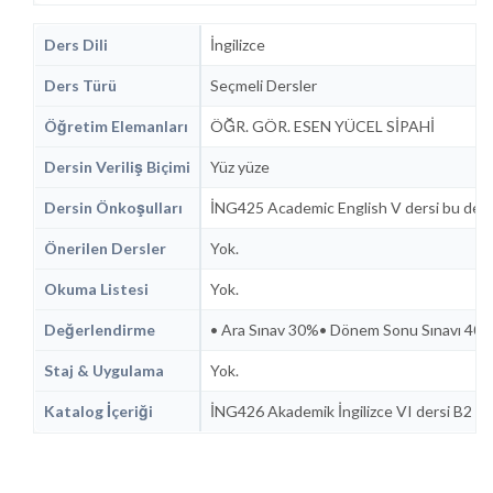
Ders Dili
İngilizce
Ders Türü
Seçmeli Dersler
Öğretim Elemanları
ÖĞR. GÖR. ESEN YÜCEL SİPAHİ
Dersin Veriliş Biçimi
Yüz yüze
Dersin Önkoşulları
İNG425 Academic English V dersi bu ders
Önerilen Dersler
Yok.
Okuma Listesi
Yok.
Değerlendirme
• Ara Sınav 30%• Dönem Sonu Sınavı 40%
Staj & Uygulama
Yok.
Katalog İçeriği
İNG426 Akademik İngilizce VI dersi B2 düze