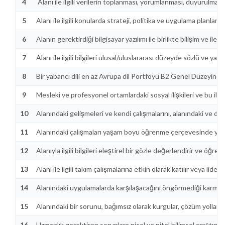
4
Alanı ile ilgili verilerin toplanması, yorumlanması, duyurulmas
5
Alanı ile ilgili konularda strateji, politika ve uygulama planları
6
Alanın gerektirdiği bilgisayar yazılımı ile birlikte bilişim ve ileti
7
Alanı ile ilgili bilgileri ulusal/uluslararası düzeyde sözlü ve yazılı
8
Bir yabancı dili en az Avrupa dil Portföyü B2 Genel Düzeyinde ku
9
Mesleki ve profesyonel ortamlardaki sosyal ilişkileri ve bu iliş
10
Alanındaki gelişmeleri ve kendi çalışmalarını, alanındaki ve dışı
11
Alanındaki çalışmaları yaşam boyu öğrenme çerçevesinde yür
12
Alanıyla ilgili bilgileri eleştirel bir gözle değerlendirir ve öğre
13
Alanı ile ilgili takım çalışmalarına etkin olarak katılır veya liderli
14
Alanındaki uygulamalarda karşılaşacağını öngörmediği karmaşık 
15
Alanındaki bir sorunu, bağımsız olarak kurgular, çözüm yolları g
16
Uzmanlık gerektiren sorunlara nicel ve nitel bilimsel araştırma