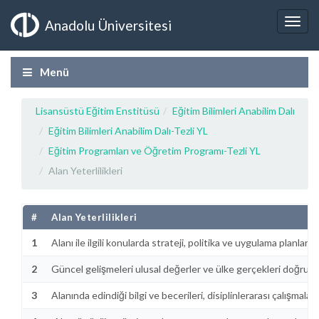
Anadolu Üniversitesi
Menü
Lisansüstü Eğitim Enstitüsü
Eğitim Bilimleri Anabilim Dalı
Eğitim Bilimleri Anabilim Dalı-Tezli YL
Eğitim Programları ve Öğretim Programı-Tezli YL
Alan Yeterlilikleri
#
Alan Yeterlilikleri
1
Alanı ile ilgili konularda strateji, politika ve uygulama planları
2
Güncel gelişmeleri ulusal değerler ve ülke gerçekleri doğrult
3
Alanında edindiği bilgi ve becerileri, disiplinlerarası çalışmalar