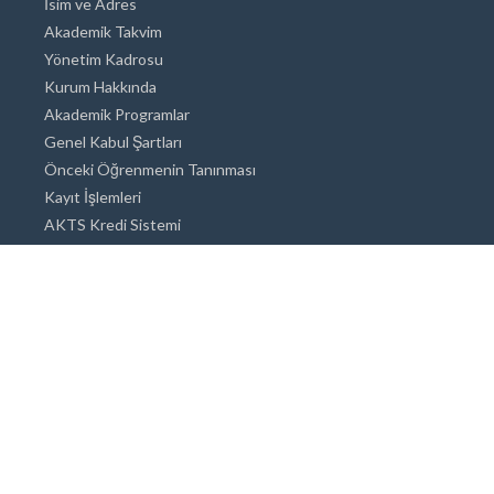
İsim ve Adres
Akademik Takvim
Yönetim Kadrosu
Kurum Hakkında
Akademik Programlar
Genel Kabul Şartları
Önceki Öğrenmenin Tanınması
Kayıt İşlemleri
AKTS Kredi Sistemi
Akademik Danışmanlık
Akademik Programlar
Doktora / Sanatta Yeterlik
Yüksek Lisans
Lisans
Önlisans
Açık ve Uzaktan Eğitim Sistemi
Öğrenci İçin Bilgi
Şehirde Yaşam