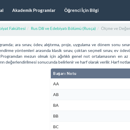
al
Akademik Programlar
Öğrenci İçin Bilgi
iyat Fakültesi
Rus Dili ve Edebiyatı Bölümü (Rusça)
Ölçme ve Değer
ramda; ara sınav, ödev, alıştırma, proje, uygulama ve dönem sonu sınav
ndirme yöntemleri arasında klasik sınav, çoktan seçmeli sınav, ev öde
r. Programdan mezun olmak için ağırlıklı genel not ortalamasının en az
rın değerlendirilmesi sonucunda belirlenir ve harf olarak verilir. Harf notla
Başarı Notu
AA
AB
BA
BB
BC