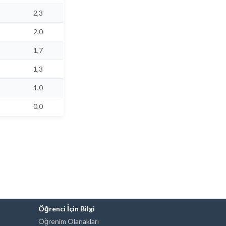
2,3
2,0
1,7
1,3
1,0
0,0
Öğrenci İçin Bilgi
Öğrenim Olanakları