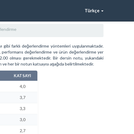
Türkçe
lendirme
ı gibi farklı değerlendirme yöntemleri uygulanmaktadır.
vi, performans değerlendirme ve ürün değerlendirme yer
 2.00 olması gerekmektedir. Bir dersin notu, yukarıdaki
rı ve her bir notun katsayısı aşağıda belirtilmektedir.
KATSAYI
4,0
3,7
3,3
3,0
2,7