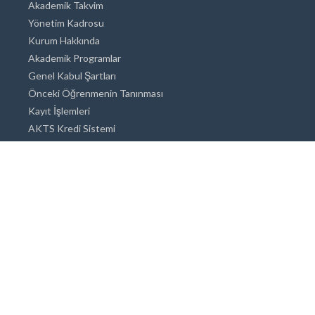
Akademik Takvim
Yönetim Kadrosu
Kurum Hakkında
Akademik Programlar
Genel Kabul Şartları
Önceki Öğrenmenin Tanınması
Kayıt İşlemleri
AKTS Kredi Sistemi
Akademik Danışmanlık
Akademik Programlar
Doktora / Sanatta Yeterlik
Yüksek Lisans
Lisans
Önlisans
Açık ve Uzaktan Eğitim Sistemi
Öğrenci İçin Bilgi
Şehirde Yaşam
Konaklama