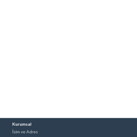
Kurumsal
İsim ve Adres