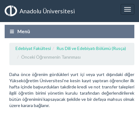
Anadolu Üniversitesi
Menü
Edebiyat Fakültesi
Rus Dili ve Edebiyatı Bölümü (Rusça)
Önceki Öğrenmenin Tanınması
Daha önce öğrenim gördükleri yurt içi veya yurt dışındaki diğer
Yükseköğretim Üniversitesi’ne kesin kayıt yaptıran öğrenciler ilk
hafta içinde başvurdukları takdirde kredi ve not transfer talepleri
ilgili öğretim birimi yönetim kurulu tarafından değerlendirilerek
bütün öğrenimini kapsayacak şekilde ve bir defaya mahsus olmak
üzere karara bağlanır.