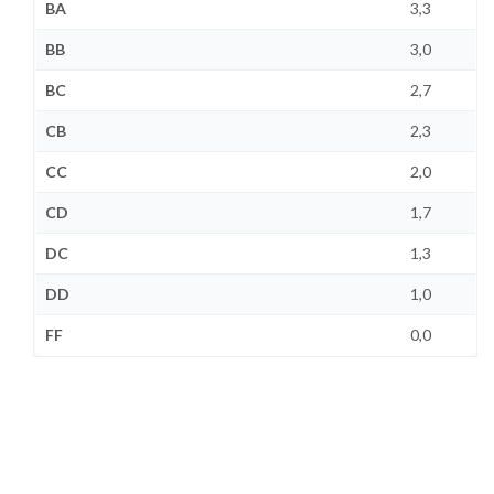
BA
3,3
BB
3,0
BC
2,7
CB
2,3
CC
2,0
CD
1,7
DC
1,3
DD
1,0
FF
0,0