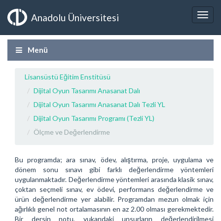
Anadolu Üniversitesi
Menü
Lisansüstü Eğitim Enstitüsü
Dijital Oyun Tasarımı Anasanat Dalı
Dijital Oyun Tasarımı Anasanat Dalı Tezli YL
Dijital Oyun Tasarımı Programı (Tezli YL)
Ölçme ve Değerlendirme
Bu programda; ara sınav, ödev, alıştırma, proje, uygulama ve
dönem sonu sınavı gibi farklı değerlendirme yöntemleri
uygulanmaktadır. Değerlendirme yöntemleri arasında klasik sınav,
çoktan seçmeli sınav, ev ödevi, performans değerlendirme ve
ürün değerlendirme yer alabilir. Programdan mezun olmak için
ağırlıklı genel not ortalamasının en az 2.00 olması gerekmektedir.
Bir dersin notu, yukarıdaki unsurların değerlendirilmesi