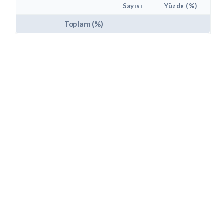
Sayısı
Yüzde (%)
Toplam (%)