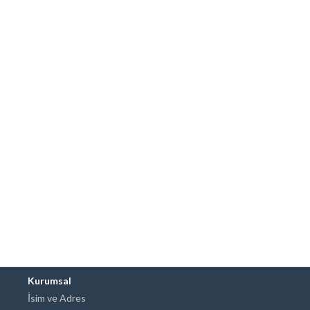
Kurumsal
İsim ve Adres