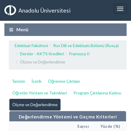
Anadolu Üniversitesi
Menü
Edebiyat Fakültesi
Rus Dili ve Edebiyatı Bölümü (Rusça)
Dersler - AKTS Kredileri
Fransızca II
Ölçme ve Değerlendirme
Tanıtım
İçerik
Öğrenme Çıktıları
Öğretim Yöntem ve Teknikleri
Program Çıktılarına Katkısı
Ölçme ve Değerlendirme
Değerlendirme Yöntemi ve Geçme Kriterleri
Sayısı
Yüzde (%)