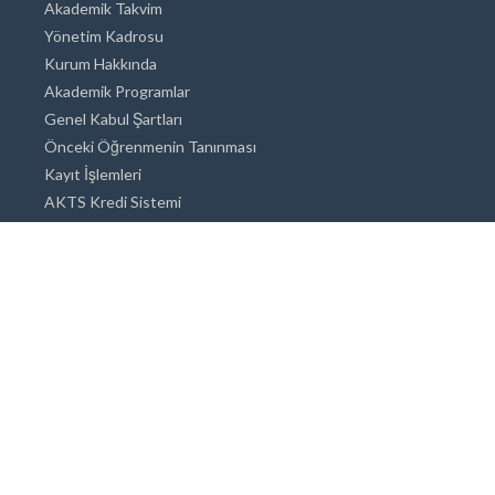
Akademik Takvim
Yönetim Kadrosu
Kurum Hakkında
Akademik Programlar
Genel Kabul Şartları
Önceki Öğrenmenin Tanınması
Kayıt İşlemleri
AKTS Kredi Sistemi
Akademik Danışmanlık
Akademik Programlar
Doktora / Sanatta Yeterlik
Yüksek Lisans
Lisans
Önlisans
Açık ve Uzaktan Eğitim Sistemi
Öğrenci İçin Bilgi
Şehirde Yaşam
Konaklama