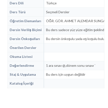
Ders Dili
Türkçe
Ders Türü
Seçmeli Dersler
Öğretim Elemanları
ÖĞR. GÖR. AHMET ALEMDAR SUNGAR
Dersin Veriliş Biçimi
Bu ders sadece yüz yüze eğitim şeklinde 
Dersin Önkoşulları
Bu dersin önkoşulu yada eş koşulu bulun
Önerilen Dersler
Okuma Listesi
Değerlendirme
1 ara sınav @,dönem sonu sınavı `
Staj & Uygulama
Bu ders için uygun değildir
Katalog İçeriği