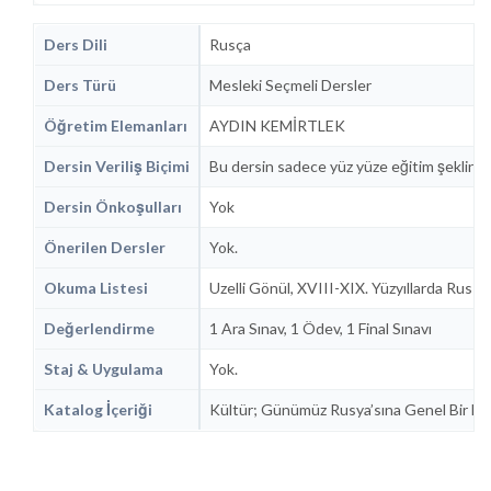
Ders Dili
Rusça
Ders Türü
Mesleki Seçmeli Dersler
Öğretim Elemanları
AYDIN KEMİRTLEK
Dersin Veriliş Biçimi
Bu dersin sadece yüz yüze eğitim şeklinde
Dersin Önkoşulları
Yok
Önerilen Dersler
Yok.
Okuma Listesi
Uzelli Gönül, XVIII-XIX. Yüzyıllarda Rus R
Değerlendirme
1 Ara Sınav, 1 Ödev, 1 Final Sınavı
Staj & Uygulama
Yok.
Katalog İçeriği
Kültür; Günümüz Rusya’sına Genel Bir Bakış