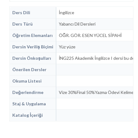
Ders Dili
İngilizce
Ders Türü
Yabancı Dil Dersleri
Öğretim Elemanları
ÖĞR. GÖR. ESEN YÜCEL SİPAHİ
Dersin Veriliş Biçimi
Yüz yüze
Dersin Önkoşulları
İNG225 Akademik İngilizce I dersi bu der
Önerilen Dersler
Okuma Listesi
Değerlendirme
Vize 30%Final 50%Yazma Ödevi Kelime Ö
Staj & Uygulama
Katalog İçeriği