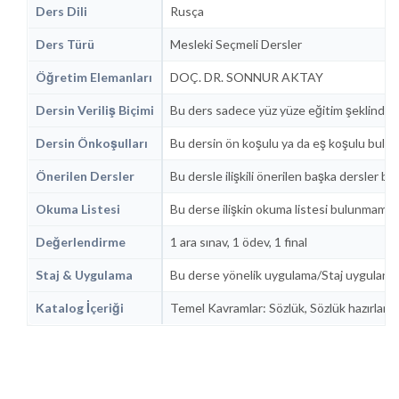
Ders Dili
Rusça
Ders Türü
Mesleki Seçmeli Dersler
Öğretim Elemanları
DOÇ. DR. SONNUR AKTAY
Dersin Veriliş Biçimi
Bu ders sadece yüz yüze eğitim şeklinde 
Dersin Önkoşulları
Bu dersin ön koşulu ya da eş koşulu bulu
Önerilen Dersler
Bu dersle ilişkili önerilen başka dersler b
Okuma Listesi
Bu derse ilişkin okuma listesi bulunmamak
Değerlendirme
1 ara sınav, 1 ödev, 1 final
Staj & Uygulama
Bu derse yönelik uygulama/Staj uygulanm
Katalog İçeriği
Temel Kavramlar: Sözlük, Sözlük hazırlama ta