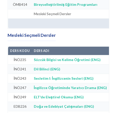
ÖMB414
Bireyselleştirilmiş Eğitim Programları
Mesleki Seçmeli Dersler
Mesleki Seçmeli Dersler
DERS KODU
DERS ADI
İNÖ235
Sözcük Bilgisi ve Kelime Öğretimi (ENG)
İNÖ241
Dil Bilinci (ENG)
İNÖ243
Sesletim I: İngilizcenin Sesleri (ENG)
İNÖ247
İngilizce Öğretiminde Yaratıcı Drama (ENG)
İNÖ249
ELT'de Eleştirel Okuma (ENG)
EDB226
Doğa ve Edebiyat Çalışmaları (ENG)