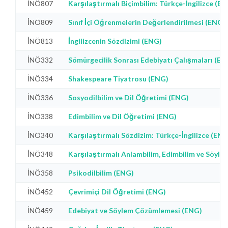
İNÖ807
Karşılaştırmalı Biçimbilim: Türkçe-İngilizce (E
İNÖ809
Sınıf İçi Öğrenmelerin Değerlendirilmesi (ENG)
İNÖ813
İngilizcenin Sözdizimi (ENG)
İNÖ332
Sömürgecilik Sonrası Edebiyatı Çalışmaları (EN
İNÖ334
Shakespeare Tiyatrosu (ENG)
İNÖ336
Sosyodilbilim ve Dil Öğretimi (ENG)
İNÖ338
Edimbilim ve Dil Öğretimi (ENG)
İNÖ340
Karşılaştırmalı Sözdizim: Türkçe-İngilizce (ENG
İNÖ348
Karşılaştırmalı Anlambilim, Edimbilim ve Söyl
İNÖ358
Psikodilbilim (ENG)
İNÖ452
Çevrimiçi Dil Öğretimi (ENG)
İNÖ459
Edebiyat ve Söylem Çözümlemesi (ENG)