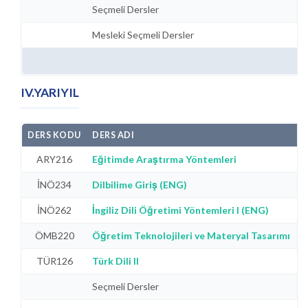
Seçmeli Dersler
Mesleki Seçmeli Dersler
IV.YARIYIL
DERS KODU
DERS ADI
Z
ARY216
Eğitimde Araştırma Yöntemleri
Z
İNÖ234
Dilbilime Giriş (ENG)
Z
İNÖ262
İngiliz Dili Öğretimi Yöntemleri I (ENG)
Z
ÖMB220
Öğretim Teknolojileri ve Materyal Tasarımı
Z
TÜR126
Türk Dili II
Z
Seçmeli Dersler