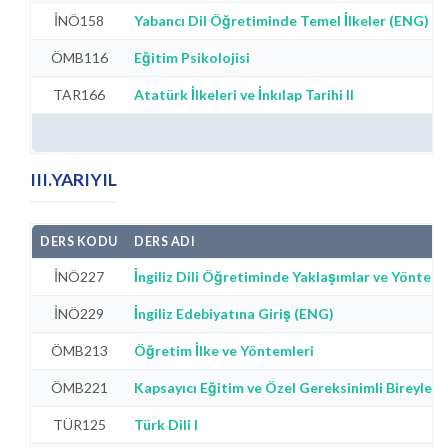
İNÖ158
Yabancı Dil Öğretiminde Temel İlkeler (ENG)
ÖMB116
Eğitim Psikolojisi
TAR166
Atatürk İlkeleri ve İnkılap Tarihi II
III.YARIYIL
DERS KODU
DERS ADI
İNÖ227
İngiliz Dili Öğretiminde Yaklaşımlar ve Yöntem
İNÖ229
İngiliz Edebiyatına Giriş (ENG)
ÖMB213
Öğretim İlke ve Yöntemleri
ÖMB221
Kapsayıcı Eğitim ve Özel Gereksinimli Bireyler
TÜR125
Türk Dili I