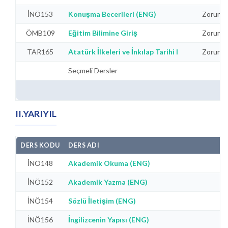
İNÖ153
Konuşma Becerileri (ENG)
Zorunlu
ÖMB109
Eğitim Bilimine Giriş
Zorunlu
TAR165
Atatürk İlkeleri ve İnkılap Tarihi I
Zorunlu
Seçmeli Dersler
II.YARIYIL
DERS KODU
DERS ADI
İNÖ148
Akademik Okuma (ENG)
İNÖ152
Akademik Yazma (ENG)
İNÖ154
Sözlü İletişim (ENG)
İNÖ156
İngilizcenin Yapısı (ENG)