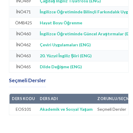
İNÖ469
Çağdaş İngiliz Tiyatrosu (ENG)
İNÖ471
İngilizce Öğretiminde Bilinçli Farkındalık Uygu
ÖMB425
Hayat Boyu Öğrenme
İNÖ460
İngilizce Öğretiminde Güncel Araştırmalar (EN
İNÖ462
Çeviri Uygulamaları (ENG)
İNÖ463
20. Yüzyıl İngiliz Şiiri (ENG)
İNÖ465
Dilde Değişme (ENG)
Seçmeli Dersler
DERS KODU
DERS ADI
ZORUNLU/SEÇMEL
EOS101
Akademik ve Sosyal Yaşam
Seçmeli Dersler