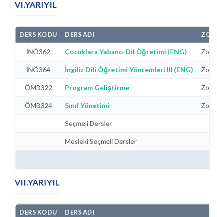
VI.YARIYIL
DERS KODU
DERS ADI
ZOR
İNÖ362
Çocuklara Yabancı Dil Öğretimi (ENG)
Zorun
İNÖ364
İngiliz Dili Öğretimi Yöntemleri III (ENG)
Zorun
ÖMB322
Program Geliştirme
Zorun
ÖMB324
Sınıf Yönetimi
Zorun
Seçmeli Dersler
Mesleki Seçmeli Dersler
VII.YARIYIL
DERS KODU
DERS ADI