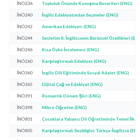
İNÖ236
Topluluk Önünde Konuşma Becerileri (ENG)
İNÖ240
İngiliz Edebiyatından Seçmeler (ENG)
İNÖ242
Amerikan Edebiyatı (ENG)
İNÖ244
Sesletim II: İngilizcenin Bürünsel Özellikleri (EN
İNÖ246
Kısa Öykü İncelemesi (ENG)
İNÖ260
Karşılaştırmalı Edebiyat (ENG)
İNÖ360
İngiliz Dili Eğitiminde Sosyal Adalet (ENG)
İNÖ365
Dijital Çağ ve Edebiyat (ENG)
İNÖ391
Romantik Dönem Şiiri (ENG)
İNÖ398
Mikro Öğretim (ENG)
İNÖ801
Çocuklara Yabancı Dil Öğretiminde Temel İlkel
İNÖ805
Karşılaştırmalı Sesbilgisi: Türkçe-İngilizce (EN