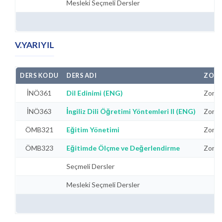
Mesleki Seçmeli Dersler
V.YARIYIL
DERS KODU
DERS ADI
ZORU
İNÖ361
Dil Edinimi (ENG)
Zorun
İNÖ363
İngiliz Dili Öğretimi Yöntemleri II (ENG)
Zorun
ÖMB321
Eğitim Yönetimi
Zorun
ÖMB323
Eğitimde Ölçme ve Değerlendirme
Zorun
Seçmeli Dersler
Mesleki Seçmeli Dersler