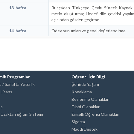
13. hafta
Rusça'dan Türkçeye Çeviri Süreci: Kaynak
metin oluşturma; Hedef dile çevirisi yapı
açısından gözden geçirme.
14. hafta
Ödev sunumları ve genel değerlendirme.
mik Programlar
Öğrenci İçin Bilgi
 / Sanatta Yeterlik
Şehirde Yaşam
 Lisans
Konaklama
Beslenme Olanakları
ns
Tıbbi Olanaklar
 Uzaktan Eğitim Sistemi
Engelli Öğrenci Olanakları
Sigorta
Maddi Destek