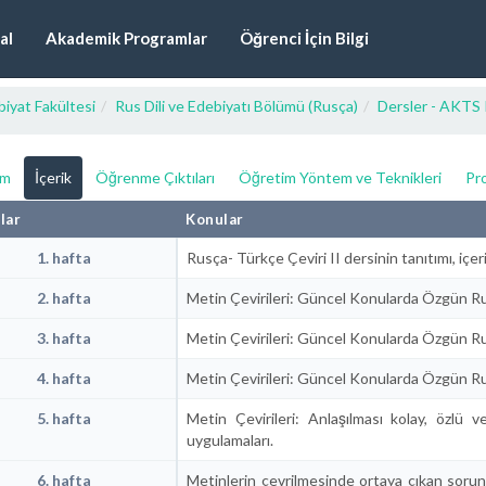
al
Akademik Programlar
Öğrenci İçin Bilgi
iyat Fakültesi
Rus Dili ve Edebiyatı Bölümü (Rusça)
Dersler - AKTS 
ım
İçerik
Öğrenme Çıktıları
Öğretim Yöntem ve Teknikleri
Pro
lar
Konular
1. hafta
Rusça- Türkçe Çeviri II dersinin tanıtımı, içer
2. hafta
Metin Çevirileri: Güncel Konularda Özgün Ru
3. hafta
Metin Çevirileri: Güncel Konularda Özgün Ru
4. hafta
Metin Çevirileri: Güncel Konularda Özgün Ru
5. hafta
Metin Çevirileri: Anlaşılması kolay, özlü v
uygulamaları.
6. hafta
Metinlerin çevrilmesinde ortaya çıkan sorun