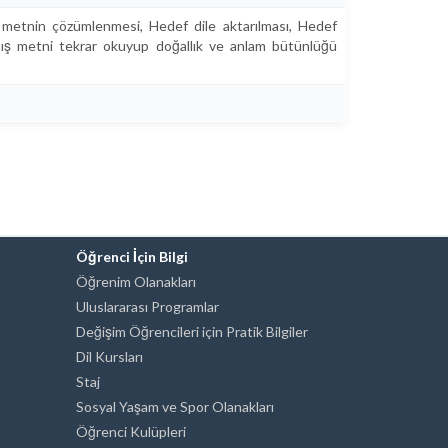
 metnin çözümlenmesi, Hedef dile aktarılması, Hedef
lmış metni tekrar okuyup doğallık ve anlam bütünlüğü
Öğrenci İçin Bilgi
Öğrenim Olanakları
Uluslararası Programlar
Değişim Öğrencileri için Pratik Bilgiler
Dil Kursları
Staj
Sosyal Yaşam ve Spor Olanakları
Öğrenci Kulüpleri