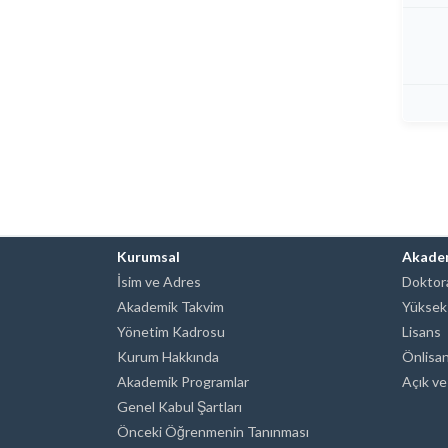
Kurumsal
Akade
İsim ve Adres
Doktora
Akademik Takvim
Yüksek
Yönetim Kadrosu
Lisans
Kurum Hakkında
Önlisa
Akademik Programlar
Açık ve
Genel Kabul Şartları
Önceki Öğrenmenin Tanınması