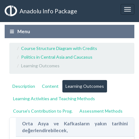
Anadolu Info Package
Menu
Course Structure Diagram with Credits
Politics in Central Asia and Caucasus
Learning Outcomes
Description
Content
Learning Outcomes
Learning Activities and Teaching Methods
Course's Contribution to Prog.
Assessment Methods
Orta Asya ve Kafkasların yakın tarihini
değerlendirebilecek,