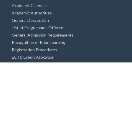
Academic Calendar
Academic Authorities
General Description
List of Programmes Offered
General Admission Requirements
Recognition of Prior Learning
Registration Procedures
ECTS Credit Allocation
Academic Guidance
Info on Degree Programmes
Doctorate Degree / Proficieny in Arts
Master's Degree
Bachelor's Degree
Associate Degree
Open&Distance Education
Info for Students
Cost of living